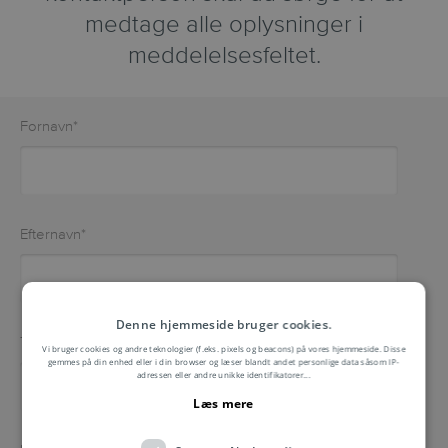
medtage alle oplysninger i
meddelelsesfeltet.
Fornavn
*
Efternavn
*
Denne hjemmeside bruger cookies.
Telefon
Vi bruger cookies og andre teknologier (f.eks. pixels og beacons) på vores hjemmeside. Disse
gemmes på din enhed eller i din browser og læser blandt andet personlige data såsom IP-
adressen eller andre unikke identifikatorer
...
Læs mere