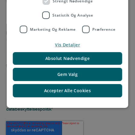
E-mail
*
Strengt Nødvendige
Statistik Og Analyse
Marketing Og Reklame
Præference
Firma
Vis Detaljer
Absolut Nødvendige
Meddelelse
Gem Valg
Accepter Alle Cookies
Jeg har læst og accepterer Asendias cookie- og
databeskyttelsespolitik
*