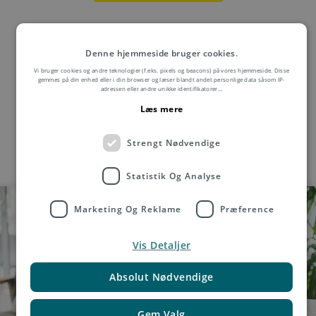
Denne hjemmeside bruger cookies.
Vi bruger cookies og andre teknologier (f.eks. pixels og beacons) på vores hjemmeside. Disse
gemmes på din enhed eller i din browser og læser blandt andet personlige data såsom IP-
adressen eller andre unikke identifikatorer
...
Læs mere
Strengt Nødvendige
Statistik Og Analyse
Marketing Og Reklame
Præference
Vis Detaljer
Absolut Nødvendige
Gem Valg