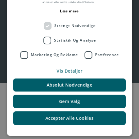
adressen eller andre unikke identifikatorer
...
Vores løsninger gør din e-handel
Læs mere
på tværs af grænser enkel og
Strengt Nødvendige
pålidelig, understøtter din
ordrebehandling, webshop og
Statistik Og Analyse
internationale levering.
Marketing Og Reklame
Præference
Vis Detaljer
Absolut Nødvendige
Gem Valg
Få et pristilbud
Accepter Alle Cookies