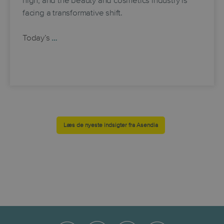
high, and the beauty and cosmetics industry is
facing a transformative shift.
Today’s
…
Læs de nyeste indsigter fra Asendia