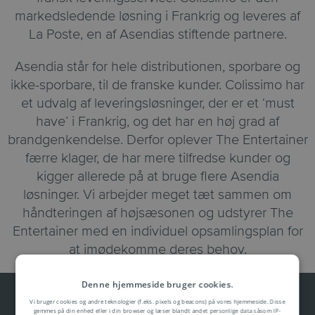
markedsledende løsning i Frankrig og leveres af
La Poste, en af Asendias stiftende partnere.
Asendia står for hele distributionen, sporbare og
ikke-sporbare, til de franske kunder. Colissimo har
et udvalg af leveringsløsninger, der er et ‘must
have’ i Frankrig, og det har en høj grad af
brandgenkendelse. Derfor oplever The Entertainer
færre klager, de har mere tilfredse kunder og
kigger allerede på at bruge flere Asendia
løsninger. Vi arbejder meget tæt sammen om
håndteringen af højsæsonen og udstyrer The
Entertainer med en individuel opsamlingsplan for
at imødekomme deres behov.
Denne hjemmeside bruger cookies.
Vi bruger cookies og andre teknologier (f.eks. pixels og beacons) på vores hjemmeside. Disse
gemmes på din enhed eller i din browser og læser blandt andet personlige data såsom IP-