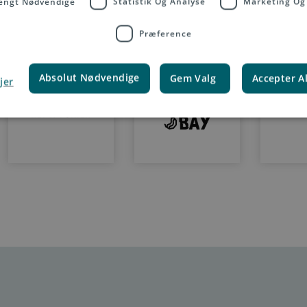
engt Nødvendige
Statistik Og Analyse
Marketing Og
leveringsoplevelse.
Præference
Absolut Nødvendige
Gem Valg
Accepter A
jer