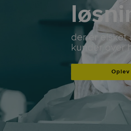
løsni
der er elsket 
kunder over 
Oplev