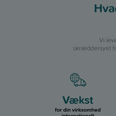
Hva
Vi lev
skræddersyet ti
Vækst
for din virksomhed
internationalt