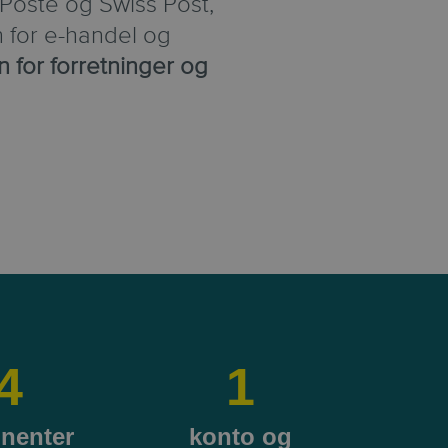
 Poste og Swiss Post,
n for e-handel og
n for forretninger og
4
1
inenter
konto og