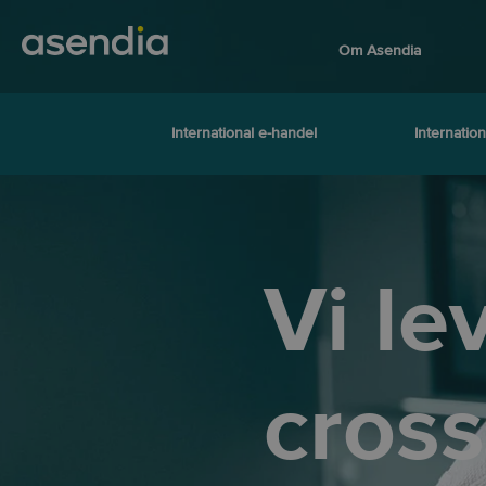
Om Asendia
International e-handel
Internation
Vi le
cross