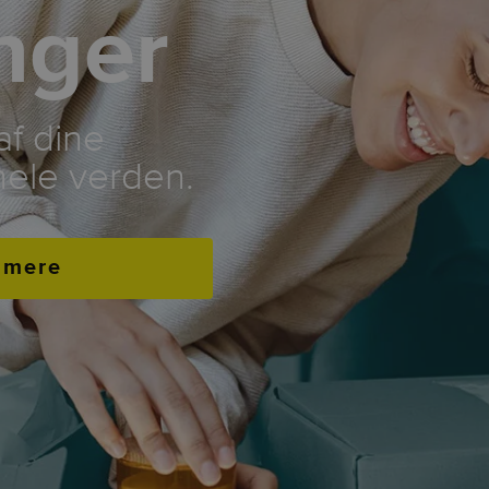
nger
af dine
hele verden.
 mere