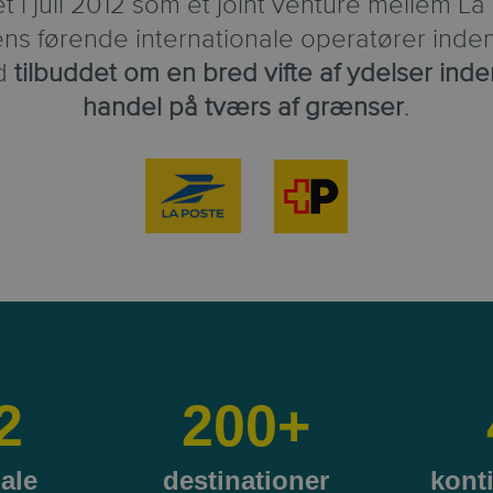
t i juli 2012 som et joint venture mellem La
ens førende internationale operatører inde
d
tilbuddet om en bred vifte af ydelser inde
handel på tværs af grænser
.
2
200
+
ale
destinationer
kont