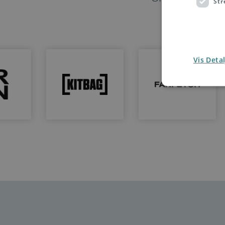
Str
Vis Detal