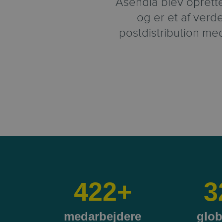
Asendia blev oprette
og er et af verd
postdistribution me
621
+
3
medarbejdere
glob